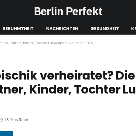
Berlin Perfekt
BERUHMTHEIT
NACHRICHTEN
GESUNDHEIT
K
mann, Partner, Kinder, Tochter Luisa und Privatleben 2026
eischik verheiratet? Di
ner, Kinder, Tochter L
18 Mins Read