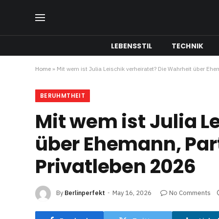
LEBENSSTIL
TECHNIK
Home
»
Mit wem ist Julia Leischik verheiratet? Die Wahrheit über Ehe
BERUHMTHEIT
Mit wem ist Julia L
über Ehemann, Part
Privatleben 2026
By
Berlinperfekt
May 16, 2026
No Comments