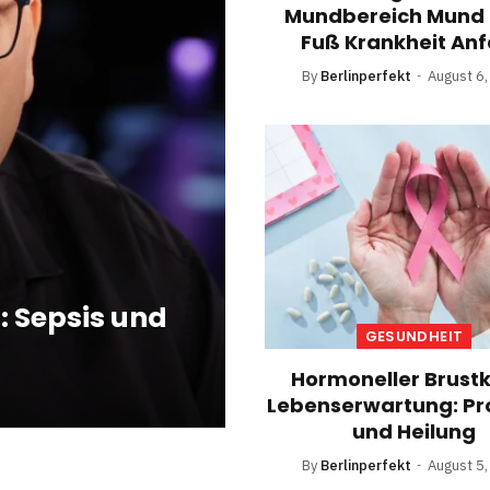
Mundbereich Mund
Fuß Krankheit An
By
Berlinperfekt
August 6
: Sepsis und
GESUNDHEIT
Hormoneller Brust
Lebenserwartung: P
und Heilung
By
Berlinperfekt
August 5