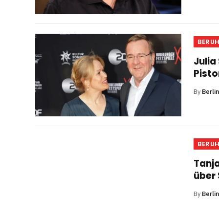
BERU
Julia
Pisto
By
Berli
BERU
Tanj
über 
By
Berli