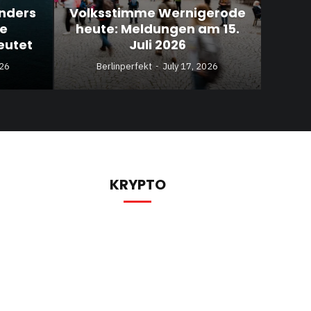
anders
Volksstimme Wernigerode
ie
heute: Meldungen am 15.
eutet
Juli 2026
026
Berlinperfekt
July 17, 2026
KRYPTO