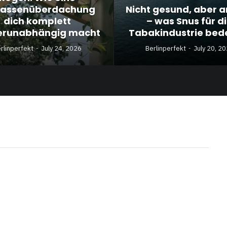
rassenüberdachung
Nicht gesund, aber 
dich komplett
– was Snus für d
erunabhängig macht
Tabakindustrie bed
rlinperfekt
July 24, 2026
Berlinperfekt
July 20, 2