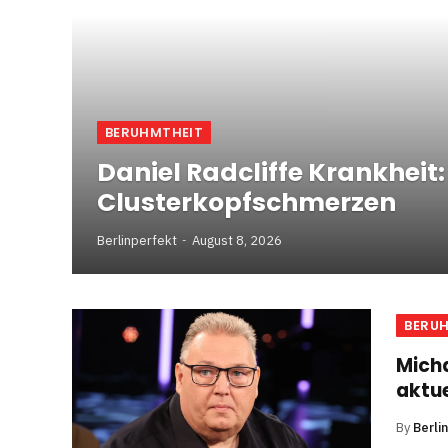
BERUHMTHEIT
Daniel Radcliffe Krankheit
Clusterkopfschmerzen
Berlinperfekt
August 8, 2026
BERU
Micha
aktue
By
Berli