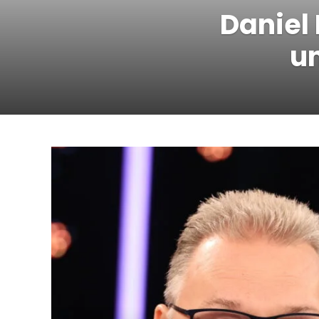
Daniel 
u