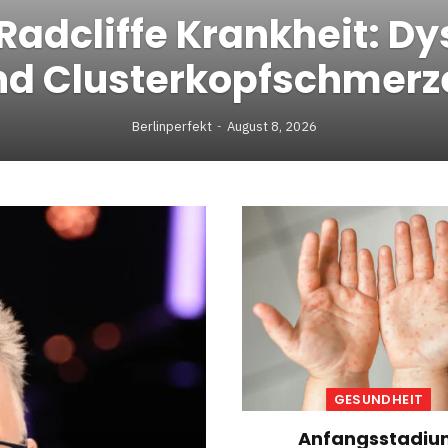
Radcliffe Krankheit: D
nd Clusterkopfschmerz
Berlinperfekt
August 8, 2026
GESUNDHEIT
Anfangsstadiu