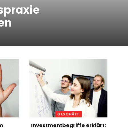
yspraxie
en
GESCHÄFT
m
Investmentbegriffe erklärt: