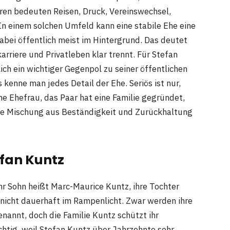
ieren bedeuten Reisen, Druck, Vereinswechsel,
In einem solchen Umfeld kann eine stabile Ehe eine
abei öffentlich meist im Hintergrund. Das deutet
arriere und Privatleben klar trennt. Für Stefan
ich ein wichtiger Gegenpol zu seiner öffentlichen
 kenne man jedes Detail der Ehe. Seriös ist nur,
ine Ehefrau, das Paar hat eine Familie gegründet,
iese Mischung aus Beständigkeit und Zurückhaltung
efan Kuntz
hr Sohn heißt Marc-Maurice Kuntz, ihre Tochter
 nicht dauerhaft im Rampenlicht. Zwar werden ihre
nannt, doch die Familie Kuntz schützt ihr
chtig, weil Stefan Kuntz über Jahrzehnte sehr