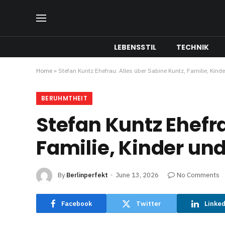
LEBENSSTIL
TECHNIK
Home
»
Stefan Kuntz Ehefrau: Alles über Sabine Kuntz, Familie, Kinde
BERUHMTHEIT
Stefan Kuntz Ehefra
Familie, Kinder un
By
Berlinperfekt
June 13, 2026
No Comments
Facebook
Twitter
Linke