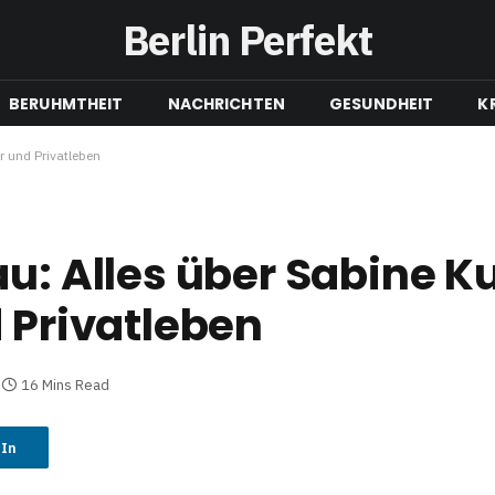
Berlin Perfekt
BERUHMTHEIT
NACHRICHTEN
GESUNDHEIT
K
r und Privatleben
u: Alles über Sabine Ku
d Privatleben
16 Mins Read
dIn